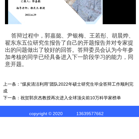
答辩过程中，
郭嘉懿、尹银梅、王若彤、胡晨烨、
翟东东五位
研究生报告了自己的
开题报告
并对专家提
出的问题做出了较好的回答。
答辩委员会
认为今年参
加考核的同学已经具备进入下一阶段学习的能力
，同
意
开题
。
上一条：
“煤炭清洁利用”团队2022年硕士研究生毕业答辩工作顺利完
成
下一条：
祝贺郭庆杰教授再次进入全球顶尖前10万科学家榜单
copyright © 2020
13639577662